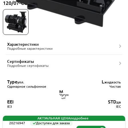
120/07-CCL/2-TFBQQV, артикул 20216947
Характеристики
Подробные характеристики
Сертификаты
Подробные сертификаты
Type
L
упл.
жидкость
Одинарное сильфонное
Чистая
Мат.
корпуса
Чугун
HT-
EEI
STD
дв
250
IE3
IEC
АКТУАЛЬНАЯ ЦЕНА
подробнее
20216947
Доступен для заказа