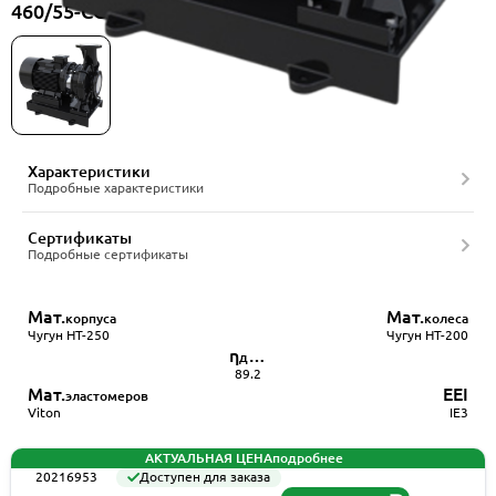
460/55-CCL/2-TFBQQV, артикул 20216953
Характеристики
Подробные характеристики
Сертификаты
Подробные сертификаты
Мат.
Мат.
корпуса
колеса
Чугун HT-250
Чугун HT-200
η
двигателя
89.2
Мат.
EEI
эластомеров
Viton
IE3
АКТУАЛЬНАЯ ЦЕНА
подробнее
20216953
Доступен для заказа