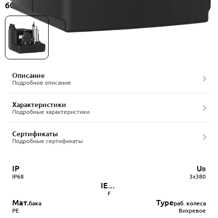
60-7,5/380-1ACC-80/4A, артикул 22556504
Описание
Подробное описание
Характеристики
Подробные характеристики
Сертификаты
Подробные сертификаты
IP
U
В
IP68
3х380
IEC
85
F
Мат.
Type
бака
раб. колеса
PE
Вихревое