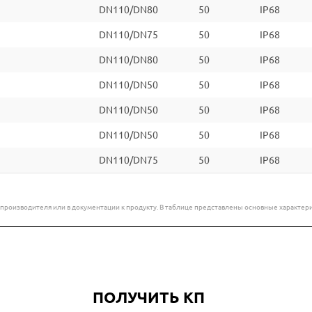
DN110/DN80
50
IP68
DN110/DN75
50
IP68
DN110/DN80
50
IP68
DN110/DN50
50
IP68
DN110/DN50
50
IP68
DN110/DN50
50
IP68
DN110/DN75
50
IP68
е производителя или в документации к продукту. В таблице представлены основные характ
ПОЛУЧИТЬ КП