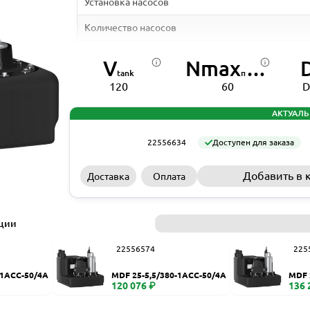
Установка насосов
Количество насосов
Тип рабочего колеса
V
Nmax
tank
пусков в час
Материал бака
120
60
D
Объем бака, л
АКТУАЛЬ
Температура перекачиваемой жидкости, ⁰C
22556634
Доступен для заказа
Максимальный размер твердых включений, мм
Добавить в 
Доставка
Оплата
Диаметр входного патрубка, DN
Диаметр выходного патрубка, DN
ации
Диаметр вентиляционного патрубка, DN
22556574
225
Длина кабеля, м
-1ACC-50/4A
MDF 25-5,5/380-1ACC-50/4A
MDF 
Частота питающей сети, Гц
120 076 ₽
136 
Класс защиты