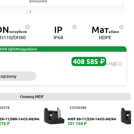
внешняя
1
вихревое
DN
IP
Мат.
патрубков
бака
полиэтилен высокой плотности
N110/DN80
IP68
HDPE
120
НАЯ ЦЕНА
подробнее
0-45
408 585 ₽
с НДС
60
корзину
Запросить КП
110 мм
80 мм
Onimiq MDF
50 мм
56578
22556586
10
25-11/380-1ACC-50/4A
MDF 50-11/220-1ACC-50/4A
50
276 ₽
201 158 ₽
IP68