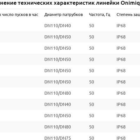
нение технических характеристик линейки Onimi
Класс изоляции (IEC 85)
 число пусков в час
Диаметр патрубков
Частота, Гц
Степень за
Размеры, мм
DN110/DN40
50
IP68
Вес, кг
DN110/DN50
50
IP68
*Уточняйте информацию на сайте производителя
DN110/DN50
50
IP68
DN110/DN50
50
IP68
DN110/DN50
50
IP68
DN110/DN50
50
IP68
DN110/DN80
50
IP68
DN110/DN40
50
IP68
DN110/DN50
50
IP68
DN110/DN80
50
IP68
DN110/DN75
50
IP68