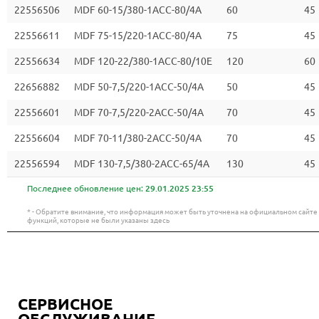
22556506
MDF 60-15/380-1ACC-80/4A
60
45
22556611
MDF 75-15/220-1ACC-80/4A
75
45
22556634
MDF 120-22/380-1ACC-80/10E
120
60
22656882
MDF 50-7,5/220-1ACC-50/4A
50
45
22556601
MDF 70-7,5/220-2ACC-50/4A
70
45
22556604
MDF 70-11/380-2ACC-50/4A
70
45
22556594
MDF 130-7,5/380-2ACC-65/4A
130
45
Последнее обновление цен:
29.01.2025 23:55
* - Обратите внимание, что информация может быть уточнена на официальном сайт
функций, которые не были указаны здесь
СЕРВИСНОЕ
ОБСЛУЖИВАНИЕ