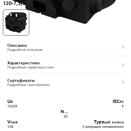
120-7,5/220-1BCC-50/4A, артикул 22556519
Описание
Подробное описание
Характеристики
Подробные характеристики
Сертификаты
Подробные сертификаты
U
IEC
В
85
1x220
F
Nmax
пусков в час
20
V
Type
tank
раб. колеса
120
С режущим механизмом