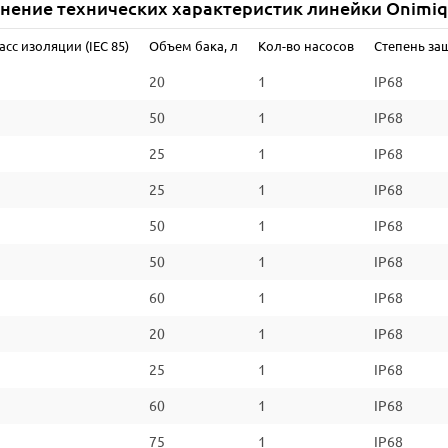
нение технических характеристик линейки Onimi
Класс изоляции (IEC 85)
асс изоляции (IEC 85)
Объем бака, л
Кол-во насосов
Степень за
Размеры, мм
20
1
IP68
Вес, кг
50
1
IP68
*Уточняйте информацию на сайте производителя
25
1
IP68
25
1
IP68
50
1
IP68
50
1
IP68
60
1
IP68
20
1
IP68
25
1
IP68
60
1
IP68
75
1
IP68