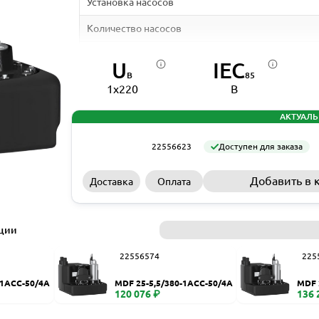
Установка насосов
Количество насосов
Тип рабочего колеса
U
IEC
В
85
Материал бака
1x220
B
Объем бака, л
АКТУАЛЬ
Температура перекачиваемой жидкости, ⁰C
22556623
Доступен для заказа
Максимальный размер твердых включений, мм
Добавить в 
Доставка
Оплата
Диаметр входного патрубка, DN
Диаметр выходного патрубка, DN
ации
Диаметр вентиляционного патрубка, DN
22556574
225
Длина кабеля, м
-1ACC-50/4A
MDF 25-5,5/380-1ACC-50/4A
MDF 
Частота питающей сети, Гц
120 076 ₽
136 
Класс защиты