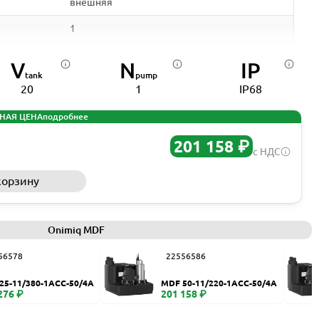
внешняя
1
вихревое
V
N
IP
tank
pump
полиэтилен высокой плотности
20
1
IP68
20
НАЯ ЦЕНА
подробнее
0-45
201 158 ₽
с НДС
35
корзину
Запросить КП
110 мм
40 мм
Onimiq MDF
50 мм
56578
22556586
10
25-11/380-1ACC-50/4A
MDF 50-11/220-1ACC-50/4A
50
276 ₽
201 158 ₽
IP68