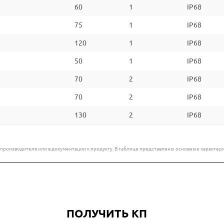
60
1
IP68
75
1
IP68
120
1
IP68
50
1
IP68
70
2
IP68
70
2
IP68
130
2
IP68
е производителя или в документации к продукту. В таблице представлены основные характ
ПОЛУЧИТЬ КП