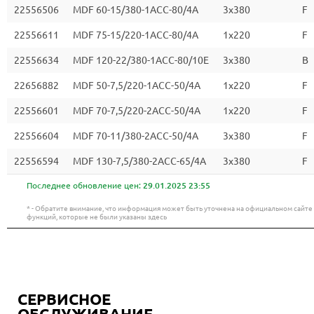
22556506
MDF 60-15/380-1ACC-80/4A
3х380
F
22556611
MDF 75-15/220-1ACC-80/4A
1x220
F
22556634
MDF 120-22/380-1ACC-80/10E
3х380
B
22656882
MDF 50-7,5/220-1ACC-50/4A
1x220
F
22556601
MDF 70-7,5/220-2ACC-50/4A
1x220
F
22556604
MDF 70-11/380-2ACC-50/4A
3х380
F
22556594
MDF 130-7,5/380-2ACC-65/4A
3х380
F
Последнее обновление цен:
29.01.2025 23:55
* - Обратите внимание, что информация может быть уточнена на официальном сайт
функций, которые не были указаны здесь
СЕРВИСНОЕ
ОБСЛУЖИВАНИЕ