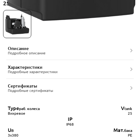
25-11/380-1ACC-50/4A, артикул 22556578
Описание
Подробное описание
Характеристики
Подробные характеристики
Сертификаты
Подробные сертификаты
Type
V
раб. колеса
tank
Вихревое
25
IP
IP68
U
Мат.
В
бака
3х380
PE