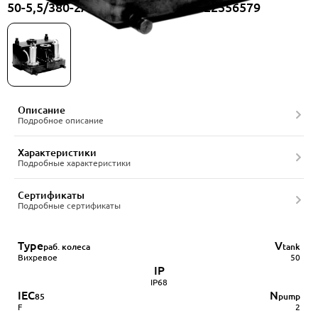
50-5,5/380-2ACC-50/4A, артикул 22556579
Описание
Подробное описание
Характеристики
Подробные характеристики
Сертификаты
Подробные сертификаты
Type
V
раб. колеса
tank
Вихревое
50
IP
IP68
IEC
N
85
pump
F
2