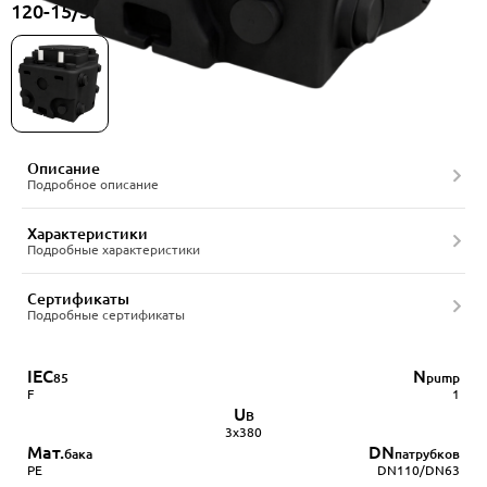
120-15/380-1BCC-50/4A, артикул 22556522
Описание
Подробное описание
Характеристики
Подробные характеристики
Сертификаты
Подробные сертификаты
IEC
N
85
pump
F
1
U
В
3х380
Мат.
DN
бака
патрубков
PE
DN110/DN63