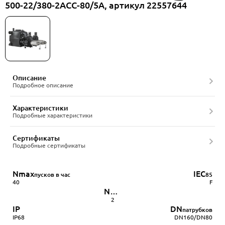
500-22/380-2ACC-80/5A, артикул 22557644
Описание
Подробное описание
Характеристики
Подробные характеристики
Сертификаты
Подробные сертификаты
Nmax
IEC
пусков в час
85
40
F
N
pump
2
IP
DN
патрубков
IP68
DN160/DN80