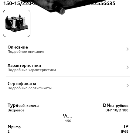
150-15/220-2ACS-80/10E, артикул 22556635
Описание
Подробное описание
Характеристики
Подробные характеристики
Сертификаты
Подробные сертификаты
Type
DN
раб. колеса
патрубков
Вихревое
DN110/DN80
V
tank
150
N
IP
pump
2
IP68