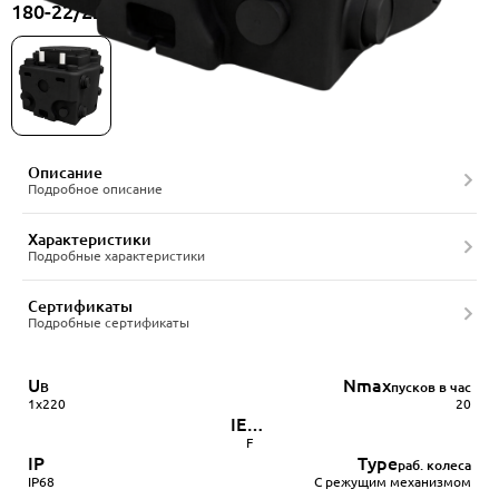
180-22/220-1BCC-50/4A, артикул 22556531
Описание
Подробное описание
Характеристики
Подробные характеристики
Сертификаты
Подробные сертификаты
U
Nmax
В
пусков в час
1x220
20
IEC
85
F
IP
Type
раб. колеса
IP68
С режущим механизмом