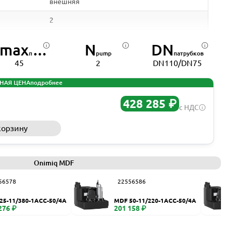
внешняя
2
вихревое
max
N
DN
пусков в час
pump
патрубков
полиэтилен
45
2
DN110/DN75
130
НАЯ ЦЕНА
подробнее
0-40
428 285 ₽
с НДС
50
корзину
Запросить КП
110 мм
75 мм
Onimiq MDF
50 мм
56578
22556586
4
25-11/380-1ACC-50/4A
MDF 50-11/220-1ACC-50/4A
50
276 ₽
201 158 ₽
IP68