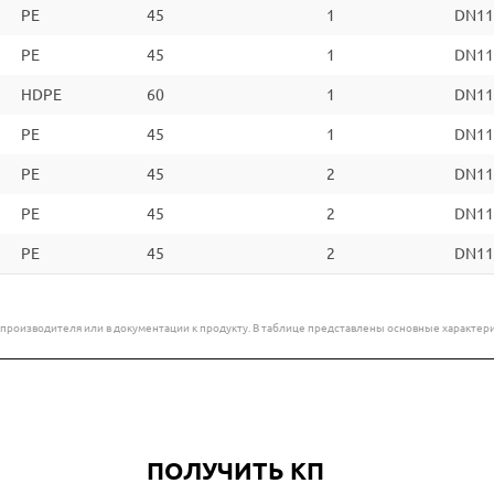
PE
45
1
DN11
PE
45
1
DN11
HDPE
60
1
DN11
PE
45
1
DN11
PE
45
2
DN11
PE
45
2
DN11
PE
45
2
DN11
е производителя или в документации к продукту. В таблице представлены основные характ
ПОЛУЧИТЬ КП