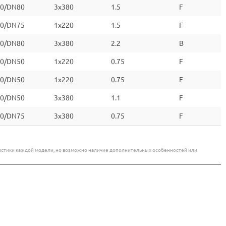
0/DN80
3х380
1.5
F
0/DN75
1x220
1.5
F
0/DN80
3х380
2.2
B
0/DN50
1x220
0.75
F
0/DN50
1x220
0.75
F
0/DN50
3х380
1.1
F
0/DN75
3х380
0.75
F
еристики каждой модели, но возможно наличие дополнительных особенностей или