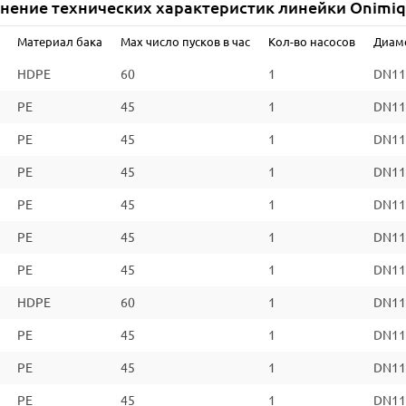
нение технических характеристик линейки Onimi
Класс изоляции (IEC 85)
Материал бака
Max число пусков в час
Кол-во насосов
Диам
Размеры, мм
HDPE
60
1
DN11
Вес, кг
PE
45
1
DN11
*Уточняйте информацию на сайте производителя
PE
45
1
DN11
PE
45
1
DN11
PE
45
1
DN11
PE
45
1
DN11
PE
45
1
DN11
HDPE
60
1
DN11
PE
45
1
DN11
PE
45
1
DN11
PE
45
1
DN11