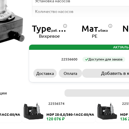
Установка насосов
Количество насосов
Тип рабочего колеса
Type
Мат.
N
раб. колеса
бака
Материал бака
Вихревое
PE
Объем бака, л
АКТУАЛЬ
Температура перекачиваемой жидкости, ⁰C
22556600
Доступен для заказа
Максимальный размер твердых включений, мм
Добавить в 
Доставка
Оплата
Диаметр входного патрубка, DN
Диаметр выходного патрубка, DN
ации
Диаметр вентиляционного патрубка, DN
22556574
225
Длина кабеля, м
-1ACC-50/4A
MDF 25-5,5/380-1ACC-50/4A
MDF 
Частота питающей сети, Гц
120 076 ₽
136 
Класс защиты