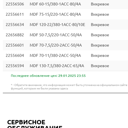
22556506
MDF 60-15/380-1ACC-80/4A
Вихревое
22556611
MDF 75-15/220-1ACC-80/4A
Вихревое
22556634
MDF 120-22/380-1ACC-80/10E
Вихревое
22656882
MDF 50-7,5/220-1ACC-50/4A
Вихревое
22556601
MDF 70-7,5/220-2ACC-50/4A
Вихревое
22556604
MDF 70-11/380-2ACC-50/4A
Вихревое
22556594
MDF 130-7,5/380-2ACC-65/4A
Вихревое
Последнее обновление цен:
29.01.2025 23:55
* - Обратите внимание, что информация может быть уточнена на официальном сайт
функций, которые не были указаны здесь
СЕРВИСНОЕ
ОБСЛУЖИВАНИЕ