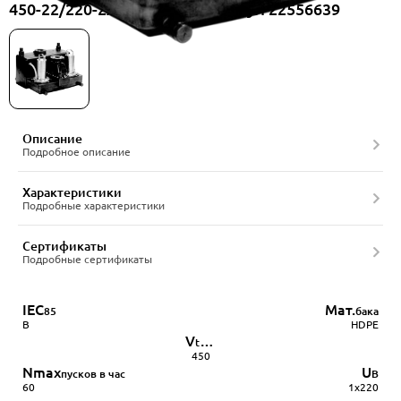
450-22/220-2ACS-80/10E, артикул 22556639
Описание
Подробное описание
Характеристики
Подробные характеристики
Сертификаты
Подробные сертификаты
IEC
Мат.
85
бака
B
HDPE
V
tank
450
Nmax
U
пусков в час
В
60
1x220