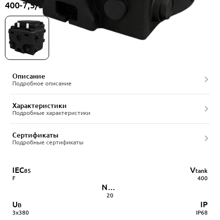
400-7,5/380-2BCC-50/4A, артикул 22556544
Описание
Подробное описание
Характеристики
Подробные характеристики
Сертификаты
Подробные сертификаты
IEC
V
85
tank
F
400
Nmax
пусков в час
20
U
IP
В
3х380
IP68