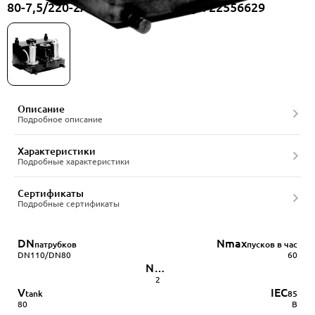
80-7,5/220-2ACC-80/10A, артикул 22556629
Описание
Подробное описание
Характеристики
Подробные характеристики
Сертификаты
Подробные сертификаты
DN
Nmax
патрубков
пусков в час
DN110/DN80
60
N
pump
2
V
IEC
tank
85
80
B