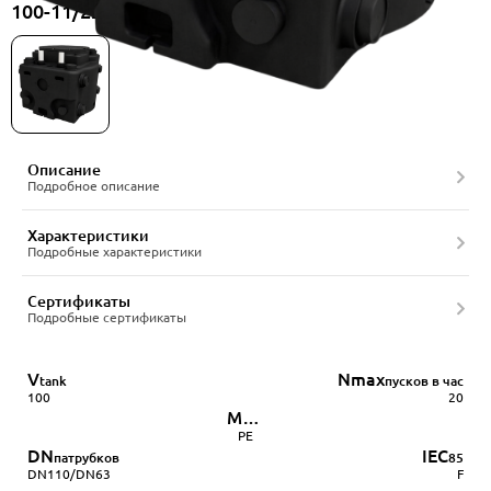
100-11/220-1BCC-50/4A, артикул 22556517
Описание
Подробное описание
Характеристики
Подробные характеристики
Сертификаты
Подробные сертификаты
V
Nmax
tank
пусков в час
100
20
Мат.
бака
PE
DN
IEC
патрубков
85
DN110/DN63
F