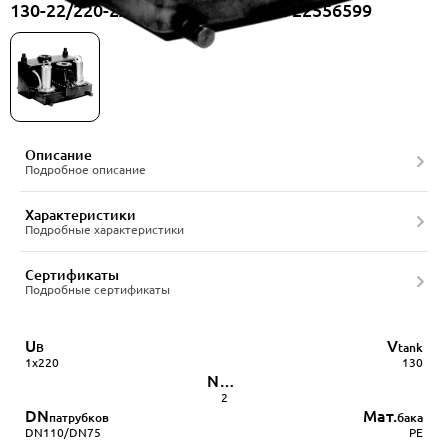
130-22/220-2ACC-65/4A, артикул 22556599
Описание
Подробное описание
Характеристики
Подробные характеристики
Сертификаты
Подробные сертификаты
U
V
В
tank
1x220
130
N
pump
2
DN
Мат.
патрубков
бака
DN110/DN75
PE