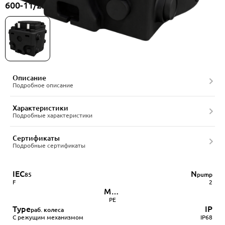
600-11/220-2BCC-50/4A, артикул 22556614
Описание
Подробное описание
Характеристики
Подробные характеристики
Сертификаты
Подробные сертификаты
IEC
N
85
pump
F
2
Мат.
бака
PE
Type
IP
раб. колеса
С режущим механизмом
IP68