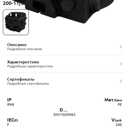
200-11/380-2BCC-50/4A, артикул 22556534
Описание
Подробное описание
Характеристики
Подробные характеристики
Сертификаты
Подробные сертификаты
IP
Мат.
бака
IP68
PE
DN
патрубков
DN110/DN63
IEC
V
85
tank
F
200