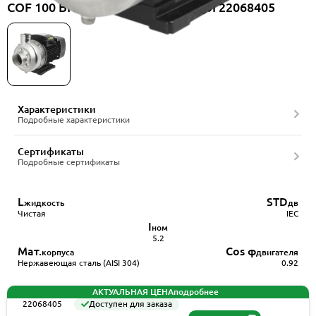
COF 100 BN-W-V-M-BAQV, артикул 22068405
Характеристики
Подробные характеристики
Сертификаты
Подробные сертификаты
L
STD
жидкость
дв
Чистая
IEC
I
ном
5.2
Мат.
Cos φ
корпуса
двигателя
Нержавеющая сталь (AISI 304)
0.92
АКТУАЛЬНАЯ ЦЕНА
подробнее
22068405
Доступен для заказа