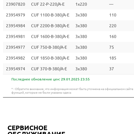
23907820
CUF 22-P-220/A-E
1x220
—
23954979
CUF 1100-B-380/A-E
3x380
110
23954984
CUF 2200-B-380/A-E
3x380
220
23954981
CUF 1600-B-380/A-E
3x380
160
23954977
CUF 750-B-380/A-E
3x380
75
23954982
CUF 1850-B-380/A-E
3x380
185
23954974
CUF 370-B-380/A-E
3x380
37
Последнее обновление цен:
29.01.2025 23:55
* - Обратите внимание, что информация может быть уточнена на официальном сайт
функций, которые не были указаны здесь
СЕРВИСНОЕ
ОБСЛУЖИВАНИЕ