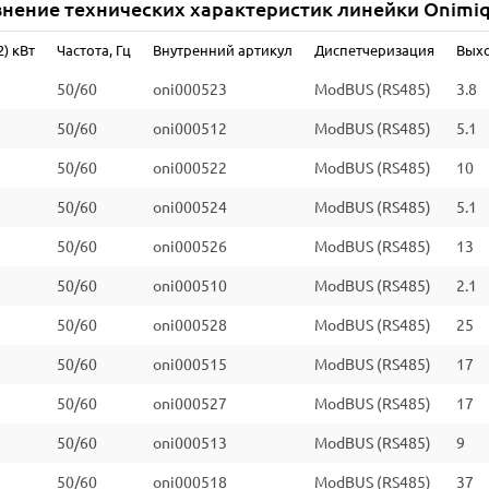
нение технических характеристик линейки Onimi
) кВт
Частота, Гц
Внутренний артикул
Диспетчеризация
Выхо
50/60
oni000523
ModBUS (RS485)
3.8
50/60
oni000512
ModBUS (RS485)
5.1
50/60
oni000522
ModBUS (RS485)
10
50/60
oni000524
ModBUS (RS485)
5.1
50/60
oni000526
ModBUS (RS485)
13
50/60
oni000510
ModBUS (RS485)
2.1
50/60
oni000528
ModBUS (RS485)
25
50/60
oni000515
ModBUS (RS485)
17
50/60
oni000527
ModBUS (RS485)
17
50/60
oni000513
ModBUS (RS485)
9
50/60
oni000518
ModBUS (RS485)
37