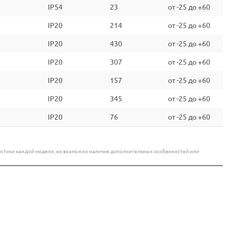
IP54
23
от -25 до +60
IP20
214
от -25 до +60
IP20
430
от -25 до +60
IP20
307
от -25 до +60
IP20
157
от -25 до +60
IP20
345
от -25 до +60
IP20
76
от -25 до +60
еристики каждой модели, но возможно наличие дополнительных особенностей или