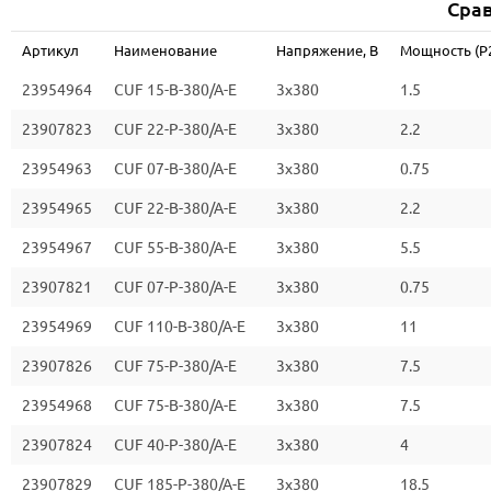
Срав
Артикул
Наименование
Напряжение, В
Мощность (P2
23954964
CUF 15-B-380/A-E
3x380
1.5
23907823
CUF 22-P-380/A-E
3x380
2.2
23954963
CUF 07-B-380/A-E
3x380
0.75
23954965
CUF 22-B-380/A-E
3x380
2.2
23954967
CUF 55-B-380/A-E
3x380
5.5
23907821
CUF 07-P-380/A-E
3x380
0.75
23954969
CUF 110-B-380/A-E
3x380
11
23907826
CUF 75-P-380/A-E
3x380
7.5
23954968
CUF 75-B-380/A-E
3x380
7.5
23907824
CUF 40-P-380/A-E
3x380
4
23907829
CUF 185-P-380/A-E
3x380
18.5