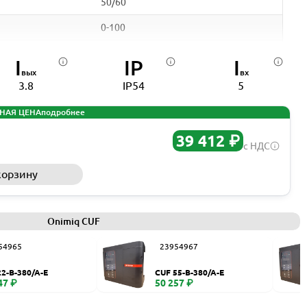
50/60
0-100
5
I
IP
I
вых
вх
3,8
3.8
IP54
5
IP54
НАЯ ЦЕНА
подробнее
са
да
39 412 ₽
с НДС
-10 - +40
корзину
Запросить КП
-25 - +60
ModBUS, RS485
Onimiq CUF
225x188x114
54965
23954967
22-B-380/A-E
CUF 55-B-380/A-E
47 ₽
50 257 ₽