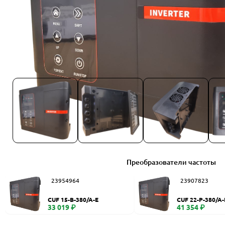
Преобразователи частоты
23954964
23907823
CUF 15-B-380/A-E
CUF 22-P-380/A-
33 019 ₽
41 354 ₽