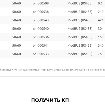
50/60
oni000509
ModBUS (RS485)
9.6
50/60
oni000538
ModBUS (RS485)
210
50/60
oni000543
ModBUS (RS485)
426
50/60
oni000540
ModBUS (RS485)
304
50/60
oni000536
ModBUS (RS485)
150
50/60
oni000541
ModBUS (RS485)
340
50/60
oni000533
ModBUS (RS485)
75
е производителя или в документации к продукту. В таблице представлены основные характ
ПОЛУЧИТЬ КП