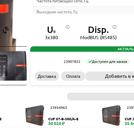
Частота питающей сети, Гц
Выходная частота, Гц
Входной ток, А
U
Disp.
В
Выходной ток, А
3x380
ModBUS (RS485)
Класс защиты
АКТУАЛЬ
Возможность монтажа на электродвигателе насо
23907822
Доступен для заказа
Температура эксплуатации, ⁰C
Добавить в 
Доставка
Оплата
Температура хранения, ⁰C
Диспетчеризация
Размеры, мм
23954963
239
*Уточняйте информацию на сайте производителя
E
CUF 07-B-380/A-E
CUF 
30 024 ₽
35 4