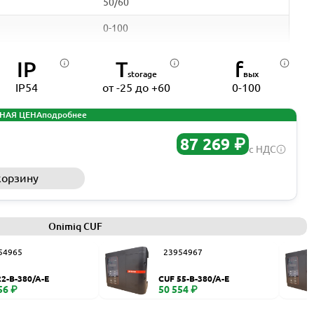
50/60
0-100
35
IP
T
f
storage
вых
32
IP54
от -25 до +60
0-100
IP54
НАЯ ЦЕНА
подробнее
са
да
87 269 ₽
с НДС
-10 - +40
корзину
Запросить КП
-25 - +60
ModBUS, RS485
Onimiq CUF
312x276x147
54965
23954967
22-B-380/A-E
CUF 55-B-380/A-E
56 ₽
50 554 ₽