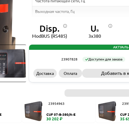
Частота питающей сети, Гц
Выходная частота, Гц
Входной ток, А
Disp.
U
В
Выходной ток, А
ModBUS (RS485)
3x380
Класс защиты
АКТУАЛЬ
Возможность монтажа на электродвигателе насо
23907828
Доступен для заказа
Температура эксплуатации, ⁰C
Добавить в 
Доставка
Оплата
Температура хранения, ⁰C
Диспетчеризация
Размеры, мм
23954963
239
*Уточняйте информацию на сайте производителя
E
CUF 07-B-380/A-E
CUF 
30 202 ₽
35 6