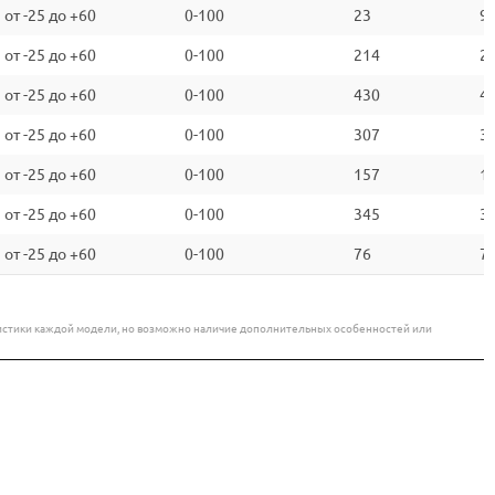
от -25 до +60
0-100
23
9.
от -25 до +60
0-100
214
2
от -25 до +60
0-100
430
4
от -25 до +60
0-100
307
3
от -25 до +60
0-100
157
1
от -25 до +60
0-100
345
3
от -25 до +60
0-100
76
7
еристики каждой модели, но возможно наличие дополнительных особенностей или