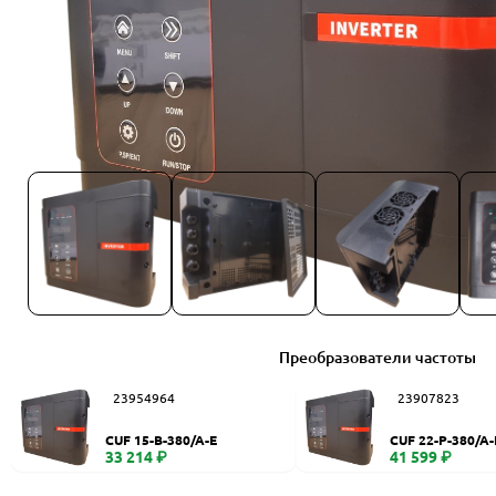
Преобразователи частоты
23954964
23907823
CUF 15-B-380/A-E
CUF 22-P-380/A-
33 214 ₽
41 599 ₽