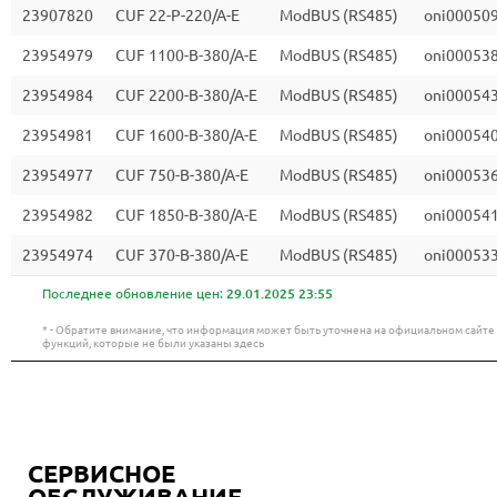
23907820
CUF 22-P-220/A-E
ModBUS (RS485)
oni00050
23954979
CUF 1100-B-380/A-E
ModBUS (RS485)
oni00053
23954984
CUF 2200-B-380/A-E
ModBUS (RS485)
oni00054
23954981
CUF 1600-B-380/A-E
ModBUS (RS485)
oni00054
23954977
CUF 750-B-380/A-E
ModBUS (RS485)
oni00053
23954982
CUF 1850-B-380/A-E
ModBUS (RS485)
oni00054
23954974
CUF 370-B-380/A-E
ModBUS (RS485)
oni00053
Последнее обновление цен:
29.01.2025 23:55
* - Обратите внимание, что информация может быть уточнена на официальном сайт
функций, которые не были указаны здесь
СЕРВИСНОЕ
ОБСЛУЖИВАНИЕ