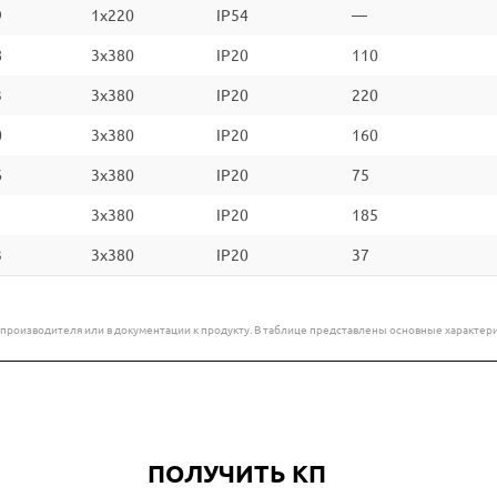
9
1x220
IP54
—
8
3x380
IP20
110
3
3x380
IP20
220
0
3x380
IP20
160
6
3x380
IP20
75
1
3x380
IP20
185
3
3x380
IP20
37
е производителя или в документации к продукту. В таблице представлены основные характ
ПОЛУЧИТЬ КП