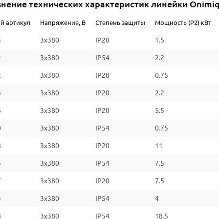
нение технических характеристик линейки Onimi
й артикул
Напряжение, В
Степень защиты
Мощность (P2) кВт
3
3x380
IP20
1.5
2
3x380
IP54
2.2
2
3x380
IP20
0.75
4
3x380
IP20
2.2
6
3x380
IP20
5.5
0
3x380
IP54
0.75
8
3x380
IP20
11
5
3x380
IP54
7.5
7
3x380
IP20
7.5
3
3x380
IP54
4
8
3x380
IP54
18.5