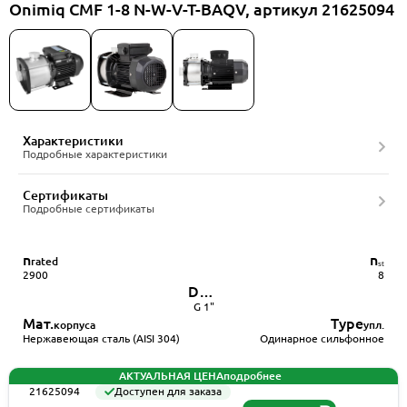
Onimiq CMF 1-8 N-W-V-T-BAQV, артикул 21625094
Характеристики
Подробные характеристики
Сертификаты
Подробные сертификаты
n
n
rated
ₛₜ
2900
8
DN
патрубков
G 1"
Мат.
Type
корпуса
упл.
Нержавеющая сталь (AISI 304)
Одинарное сильфонное
АКТУАЛЬНАЯ ЦЕНА
подробнее
21625094
Доступен для заказа