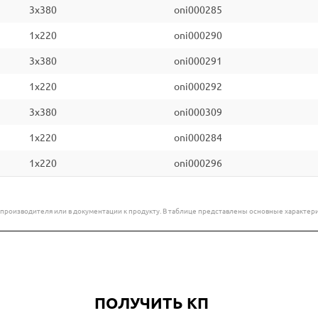
3x380
oni000285
1x220
oni000290
3x380
oni000291
1x220
oni000292
3x380
oni000309
1x220
oni000284
1x220
oni000296
е производителя или в документации к продукту. В таблице представлены основные характ
ПОЛУЧИТЬ КП