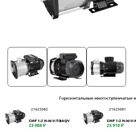
Горизонтальные многоступенчатые 
21625082
21625081
CMF 1-2 N-W-V-T-BAQV
CMF 1-2 N-W-V
23 088 ₽
23 910 ₽