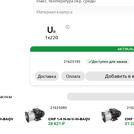
Макс. температура окр. среды
Материал корпуса
Размер всасывающего патрубка
U
В
Размер напорного патрубка
1x220
Материал рабочего колеса
АКТУАЛЬ
Стандарт электродвигателя
21625195
Доступен для заказа
Номинальная мощность - Р2
Добавить в 
Доставка
Оплата
Частота питающей сети
Номинальный ток
насосы
Скорость вращения электродвигателя
21625085
216
Количество полюсов
-M-BAQV
CMF 1-4 N-W-V-M-BAQV
CMF 
Степень защиты (IEC 34-5)
26 621 ₽
31 2
Класс изоляции (IEC 85)