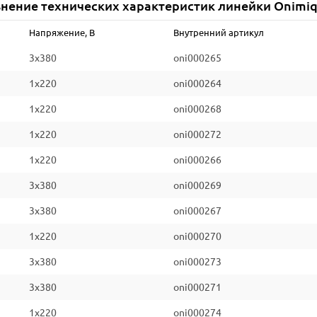
нение технических характеристик линейки Onimi
Класс энергоэффективности
Напряжение, В
Внутренний артикул
*Уточняйте информацию на сайте производителя
3x380
oni000265
1x220
oni000264
1x220
oni000268
1x220
oni000272
1x220
oni000266
3x380
oni000269
3x380
oni000267
1x220
oni000270
3x380
oni000273
3x380
oni000271
1x220
oni000274