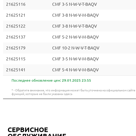
21625116
CMF 3-5 N-W-V-T-BAQV
21625121
CMF 3-8 N-W-V-M-BAQV
21625122
CMF 3-8 N-W-V-T-BAQV
21625137
CMF 5-2 N-W-V-M-BAQV
21625179
CMF 10-2 N-W-V-T-BAQV
21625115
CMF 3-5 N-W-V-M-BAQV
21625141
CMF 5-4 N-W-V-M-BAQV
Последнее обновление цен:
29.01.2025 23:55
* - Обратите внимание, что информация может быть уточнена на официальном сайт
функций, которые не были указаны здесь
СЕРВИСНОЕ
ОБСЛУЖИВАНИЕ