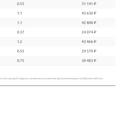
0.55
31 141 ₽
1.1
43 630 ₽
1.1
42 808 ₽
0.37
24 074 ₽
1.2
43 466 ₽
0.55
29 579 ₽
0.75
30 483 ₽
еристики каждой модели, но возможно наличие дополнительных особенностей или