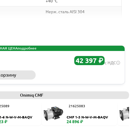
+40 °C
Нерж. сталь AISI 304
G1 - G2
G1 - G2
Нерж. сталь AISI 304
НАЯ ЦЕНА
подробнее
IEC
42 397 ₽
с НДС
0,25 - 4 кВт
корзину
Запросить КП
50 Гц
0,7 - 6,3 А
Onimiq CMF
2900 об/мин
25089
21625083
2
1-6 N-W-V-M-BAQV
CMF 1-3 N-W-V-M-BAQV
IP55
23 ₽
24 896 ₽
F