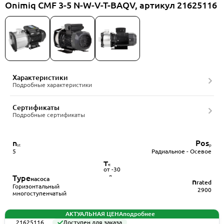
Onimiq CMF 3-5 N-W-V-T-BAQV, артикул 21625116
Характеристики
Подробные характеристики
Сертификаты
Подробные сертификаты
n
Pos
ₛₜ
ₚ
5
Радиальное - Осевое
T
storage
от -30
до
Type
насоса
n
rated
+40
Горизонтальный
2900
многоступенчатый
АКТУАЛЬНАЯ ЦЕНА
подробнее
21625116
Доступен для заказа