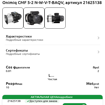
Onimiq CMF 5-2 N-W-V-T-BAQV, артикул 21625138
Характеристики
Подробные характеристики
Сертификаты
Подробные сертификаты
Cos φ
n
двигателя
pol
0.81
2
L
жидкость
Чистая
Pкорп
Mot
max
prot
10
Нет
АКТУАЛЬНАЯ ЦЕНА
подробнее
21625138
Доступен для заказа