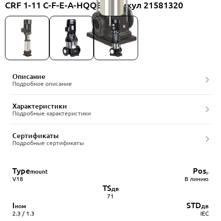
CRF 1-11 C-F-E-A-HQQE, артикул 21581320
Описание
Подробное описание
Характеристики
Подробные характеристики
Сертификаты
Подробные сертификаты
Type
Pos
mount
ₚ
V18
В линию
TS
дв
71
I
STD
ном
дв
2.3 / 1.3
IEC