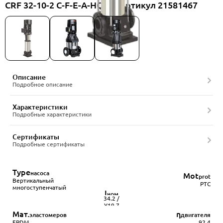
CRF 32-10-2 C-F-E-A-HQQE, артикул 21581467
Описание
Подробное описание
Характеристики
Подробные характеристики
Сертификаты
Подробные сертификаты
Type
насоса
Mot
prot
Вертикальный
PTC
многоступенчатый
I
ном
34.2 /
Y19.7
Мат.
η
эластомеров
двигателя
EPDM
92.4