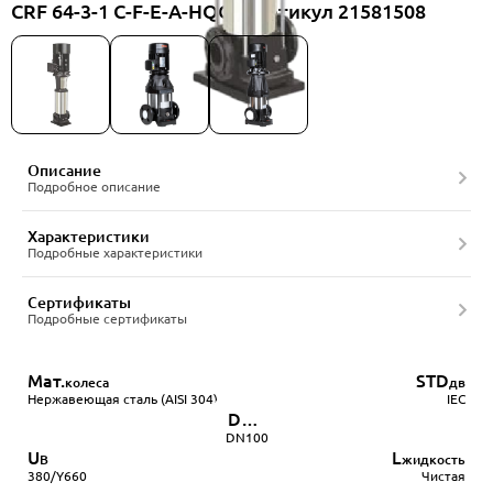
CRF 64-3-1 C-F-E-A-HQQE, артикул 21581508
Описание
Подробное описание
Характеристики
Подробные характеристики
Сертификаты
Подробные сертификаты
Мат.
STD
колеса
дв
Нержавеющая сталь (AISI 304)
IEC
DN
патрубков
DN100
U
L
В
жидкость
380/Y660
Чистая