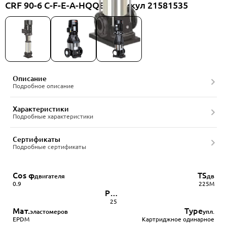
CRF 90-6 C-F-E-A-HQQE, артикул 21581535
Описание
Подробное описание
Характеристики
Подробные характеристики
Сертификаты
Подробные сертификаты
Cos φ
TS
двигателя
дв
0.9
225M
Pкорп
max
25
Мат.
Type
эластомеров
упл.
EPDM
Картриджное одинарное