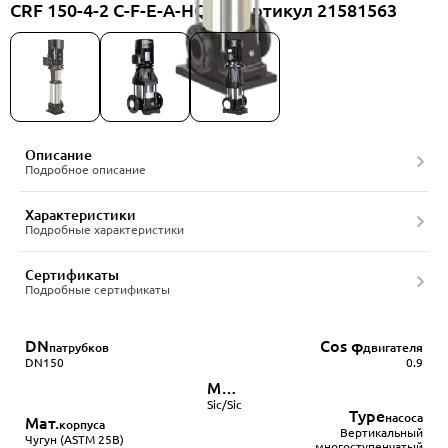
CRF 150-4-2 C-F-E-A-HQQE, артикул 21581563
Описание
Подробное описание
Характеристики
Подробные характеристики
Сертификаты
Подробные сертификаты
DN
Cos φ
патрубков
двигателя
DN150
0.9
Мат.
уплотнения
Sic/Sic
Type
насоса
Мат.
корпуса
Вертикальный
Чугун (ASTM 25B)
многоступенчатый