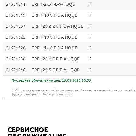
21581311
CRF 1-2 C-F-E-A-HQQE
F
21581319
CRF 1-10 C-F-E-A-HQQE
F
21581537
CRF 120-2-2 C-F-E-A-HQQE
F
21581325
CRF 1-19 C-F-E-A-HQQE
F
21581320
CRF 1-11 C-F-E-A-HQQE
F
21581536
CRF 120-1 C-F-E-A-HQQE
F
21581548
CRF 120-5 C-F-E-A-HQQE
F
Последнее обновление цен:
29.01.2025 23:55
* - Обратите внимание, что информация может быть уточнена на официальном сайт
функций, которые не были указаны здесь
СЕРВИСНОЕ
ОБСЛУЖИВАНИЕ