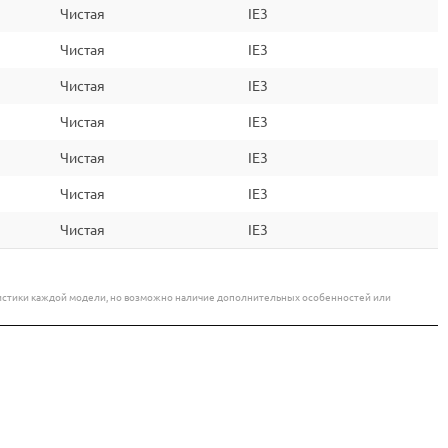
Чистая
IE3
Чистая
IE3
Чистая
IE3
Чистая
IE3
Чистая
IE3
Чистая
IE3
Чистая
IE3
еристики каждой модели, но возможно наличие дополнительных особенностей или