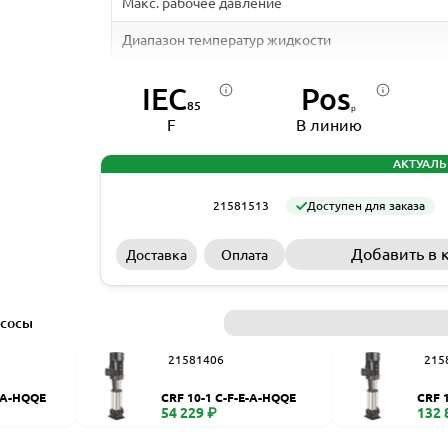
Макс. рабочее давление
Диапазон температур жидкости
Вал
IEC
Pos
85
ₚ
Макс. температура окр. среды
F
В линию
Материал корпуса
АКТУАЛЬ
Размер всасывающего патрубка
21581513
Доступен для заказа
Размер напорного патрубка
Добавить в 
Доставка
Оплата
Материал рабочего колеса
Стандарт электродвигателя
асосы
Номинальная мощность - Р2
21581406
215
Частота питающей сети
E-A-HQQE
CRF 10-1 C-F-E-A-HQQE
CRF 
Номинальный ток
54 229 ₽
132 
Скорость вращения электродвигателя