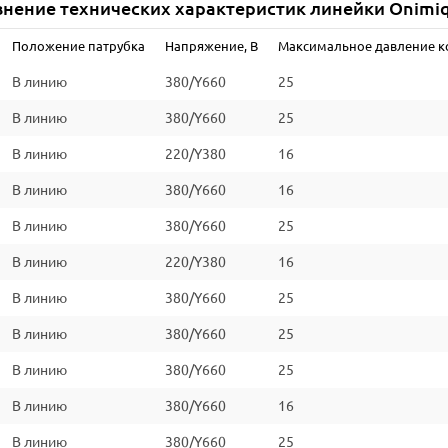
нение технических характеристик линейки Onimi
Количество полюсов
Положение патрубка
Напряжение, В
Максимальное давление к
Степень защиты (IEC 34-5)
В линию
380/Y660
25
Класс изоляции (IEC 85)
В линию
380/Y660
25
Класс энергоэффективности
В линию
220/Y380
16
*Уточняйте информацию на сайте производителя
В линию
380/Y660
16
В линию
380/Y660
25
В линию
220/Y380
16
В линию
380/Y660
25
В линию
380/Y660
25
В линию
380/Y660
25
В линию
380/Y660
16
В линию
380/Y660
25