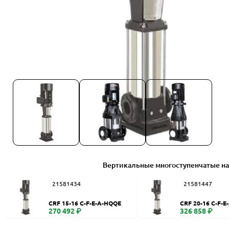
Вертикальные многоступенчатые н
21581434
21581447
CRF 15-16 C-F-E-A-HQQE
CRF 20-16 C-F-
270 492 ₽
326 858 ₽