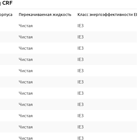
q CRF
2
орпуса
Перекачиваемая жидкость
Класс энергоэффективности EEI
IP55
Чистая
IE3
F
Чистая
IE3
IE2/IE3
Чистая
IE3
Чистая
IE3
Чистая
IE3
Чистая
IE3
Чистая
IE3
Чистая
IE3
Чистая
IE3
Чистая
IE3
Чистая
IE3