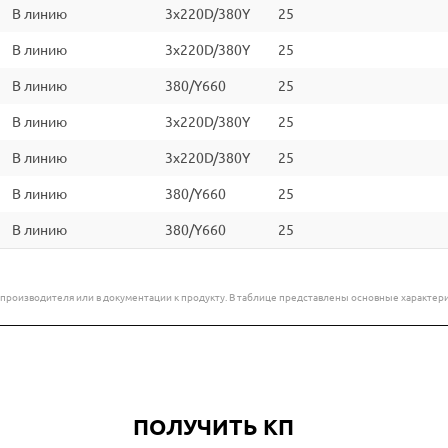
В линию
3x220D/380Y
25
В линию
3x220D/380Y
25
В линию
380/Y660
25
В линию
3x220D/380Y
25
В линию
3x220D/380Y
25
В линию
380/Y660
25
В линию
380/Y660
25
е производителя или в документации к продукту. В таблице представлены основные характ
ПОЛУЧИТЬ КП