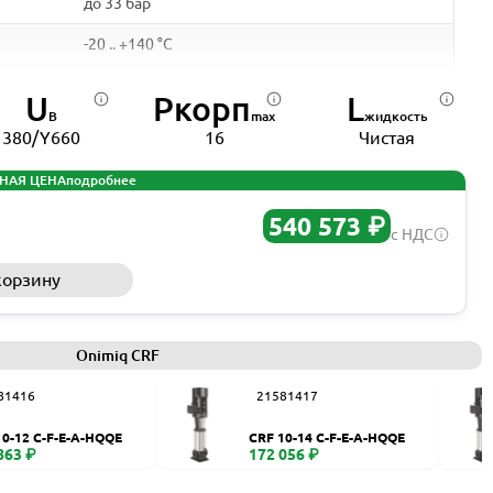
до 33 бар
-20 .. +140 °C
нержваеющая сталь
U
Pкорп
L
В
max
жидкость
+50 °C
380/Y660
16
Чистая
Чугун ASTM25B
НАЯ ЦЕНА
подробнее
DN 25 - DN 150
540 573 ₽
с НДС
DN 25 - DN 150
корзину
Запросить КП
Нерж. сталь AISI 304
IEC
Onimiq CRF
0,37 - 110 кВт
81416
21581417
50 Гц
10-12 C-F-E-A-HQQE
CRF 10-14 C-F-E-A-HQQE
1,2 - 205 А
863 ₽
172 056 ₽
2900 об/мин