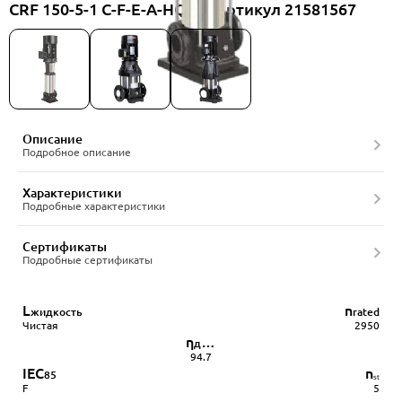
CRF 150-5-1 C-F-E-A-HQQE, артикул 21581567
Описание
Подробное описание
Характеристики
Подробные характеристики
Сертификаты
Подробные сертификаты
L
n
жидкость
rated
Чистая
2950
η
двигателя
94.7
IEC
n
85
ₛₜ
F
5