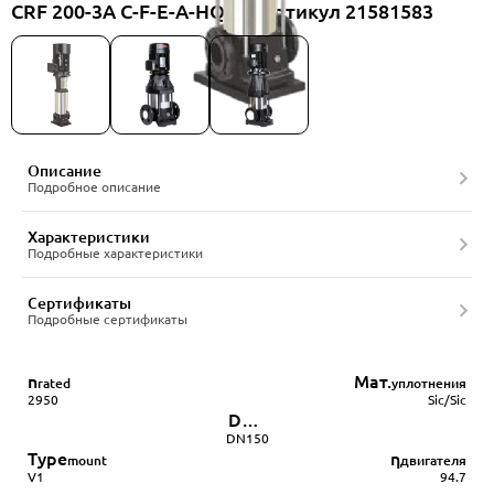
CRF 200-3A C-F-E-A-HQQE, артикул 21581583
Описание
Подробное описание
Характеристики
Подробные характеристики
Сертификаты
Подробные сертификаты
n
Мат.
rated
уплотнения
2950
Sic/Sic
DN
патрубков
DN150
Type
η
mount
двигателя
V1
94.7