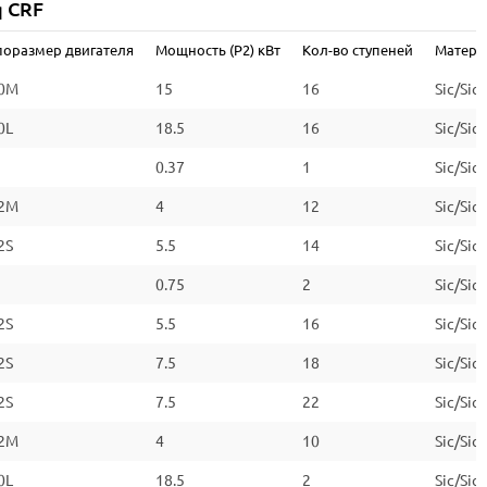
q CRF
2
поразмер двигателя
Мощность (P2) кВт
Кол-во ступеней
Матери
IP55
0M
15
16
Sic/Sic
F
0L
18.5
16
Sic/Sic
IE2/IE3
0.37
1
Sic/Sic
2M
4
12
Sic/Sic
2S
5.5
14
Sic/Sic
0.75
2
Sic/Sic
2S
5.5
16
Sic/Sic
2S
7.5
18
Sic/Sic
2S
7.5
22
Sic/Sic
2M
4
10
Sic/Sic
0L
18.5
2
Sic/Sic