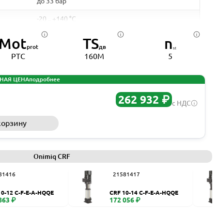
до 33 бар
-20 .. +140 °C
нержваеющая сталь
Mot
TS
n
prot
дв
ₛₜ
+50 °C
PTC
160M
5
Чугун ASTM25B
НАЯ ЦЕНА
подробнее
DN 25 - DN 150
262 932 ₽
с НДС
DN 25 - DN 150
корзину
Запросить КП
Нерж. сталь AISI 304
IEC
Onimiq CRF
0,37 - 110 кВт
81416
21581417
50 Гц
10-12 C-F-E-A-HQQE
CRF 10-14 C-F-E-A-HQQE
1,2 - 205 А
863 ₽
172 056 ₽
2900 об/мин