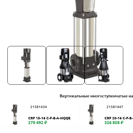
Вертикальные многоступенчатые н
21581434
21581447
CRF 15-16 C-F-E-A-HQQE
CRF 20-16 C-F-
270 492 ₽
326 858 ₽