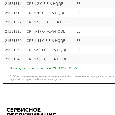
21581311
CRF 1-2 C-F-E-A-HQQE
IE3
21581319
CRF 1-10 C-F-E-A-HQQE
IE3
21581537
CRF 120-2-2 C-F-E-A-HQQE
IE3
21581325
CRF 1-19 C-F-E-A-HQQE
IE3
21581320
CRF 1-11 C-F-E-A-HQQE
IE3
21581536
CRF 120-1 C-F-E-A-HQQE
IE3
21581548
CRF 120-5 C-F-E-A-HQQE
IE3
Последнее обновление цен:
29.01.2025 23:55
* - Обратите внимание, что информация может быть уточнена на официальном сайт
функций, которые не были указаны здесь
СЕРВИСНОЕ
ОБСЛУЖИВАНИЕ