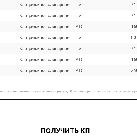
Картриджное одинарное
Нет
71
Картриджное одинарное
Нет
71
Картриджное одинарное
PTC
16
Картриджное одинарное
Нет
80
Картриджное одинарное
Нет
71
Картриджное одинарное
PTC
16
Картриджное одинарное
PTC
25
е производителя или в документации к продукту. В таблице представлены основные характ
ПОЛУЧИТЬ КП