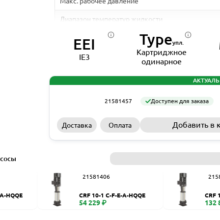
Макс. рабочее давление
Диапазон температур жидкости
Type
Вал
EEI
упл.
Картриджное
Макс. температура окр. среды
IE3
одинарное
Материал корпуса
АКТУАЛЬ
Размер всасывающего патрубка
21581457
Доступен для заказа
Размер напорного патрубка
Добавить в 
Доставка
Оплата
Материал рабочего колеса
Стандарт электродвигателя
асосы
Номинальная мощность - Р2
21581406
215
Частота питающей сети
E-A-HQQE
CRF 10-1 C-F-E-A-HQQE
CRF 
Номинальный ток
54 229 ₽
132 
Скорость вращения электродвигателя