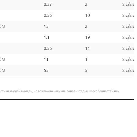
0.37
2
Sic/Sic
0.55
10
Sic/Sic
0M
15
2
Sic/Sic
1.1
19
Sic/Sic
0.55
11
Sic/Sic
0M
11
1
Sic/Sic
0M
55
5
Sic/Sic
еристики каждой модели, но возможно наличие дополнительных особенностей или