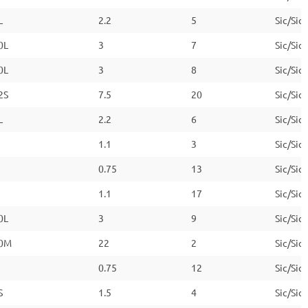
L
2.2
5
Sic/Sic
0L
3
7
Sic/Sic
0L
3
8
Sic/Sic
2S
7.5
20
Sic/Sic
L
2.2
6
Sic/Sic
1.1
3
Sic/Sic
0.75
13
Sic/Sic
1.1
17
Sic/Sic
0L
3
9
Sic/Sic
0M
22
2
Sic/Sic
0.75
12
Sic/Sic
S
1.5
4
Sic/Sic