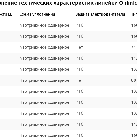
нение технических характеристик линейки Onimi
Количество полюсов
сти EEI
Схема уплотнения
Защита электродвигателя
Ти
Степень защиты (IEC 34-5)
Картриджное одинарное
PTC
16
Класс изоляции (IEC 85)
Картриджное одинарное
PTC
16
Класс энергоэффективности
Картриджное одинарное
Нет
71
*Уточняйте информацию на сайте производителя
Картриджное одинарное
PTC
11
Картриджное одинарное
PTC
13
Картриджное одинарное
Нет
80
Картриджное одинарное
PTC
13
Картриджное одинарное
PTC
13
Картриджное одинарное
PTC
13
Картриджное одинарное
PTC
11
Картриджное одинарное
PTC
16