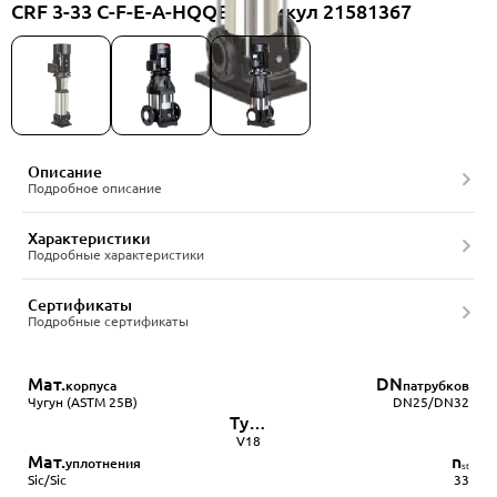
CRF 3-33 C-F-E-A-HQQE, артикул 21581367
Описание
Подробное описание
Характеристики
Подробные характеристики
Сертификаты
Подробные сертификаты
Мат.
DN
корпуса
патрубков
Чугун (ASTM 25B)
DN25/DN32
Type
mount
V18
Мат.
n
уплотнения
ₛₜ
Sic/Sic
33