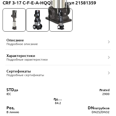
CRF 3-17 C-F-E-A-HQQE, артикул 21581359
Описание
Подробное описание
Характеристики
Подробные характеристики
Сертификаты
Подробные сертификаты
STD
n
дв
rated
IEC
2900
η
двигателя
84.2
Pos
DN
ₚ
патрубков
В линию
DN25/DN32