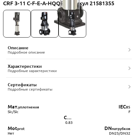
CRF 3-11 C-F-E-A-HQQE, артикул 21581355
Описание
Подробное описание
Характеристики
Подробные характеристики
Сертификаты
Подробные сертификаты
Мат.
IEC
уплотнения
85
Sic/Sic
F
Cos φ
двигателя
0.83
Mot
DN
prot
патрубков
Нет
DN25/DN32