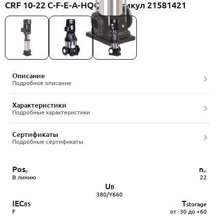
CRF 10-22 C-F-E-A-HQQE, артикул 21581421
Описание
Подробное описание
Характеристики
Подробные характеристики
Сертификаты
Подробные сертификаты
Pos
n
ₚ
ₛₜ
В линию
22
U
В
380/Y660
IEC
T
85
storage
F
от -30 до +60