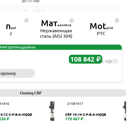
до 33 бар
-20 .. +140 °C
Мат.
нержваеющая сталь
n
Mot
колеса
pol
prot
Нержавеющая
+50 °C
2
PTC
сталь (AISI 304)
Чугун ASTM25B
НАЯ ЦЕНА
подробнее
DN 25 - DN 150
108 842 ₽
с НДС
DN 25 - DN 150
корзину
Запросить КП
Нерж. сталь AISI 304
IEC
Onimiq CRF
0,37 - 110 кВт
81416
21581417
50 Гц
10-12 C-F-E-A-HQQE
CRF 10-14 C-F-E-A-HQQE
1,2 - 205 А
636 ₽
170 467 ₽
2900 об/мин