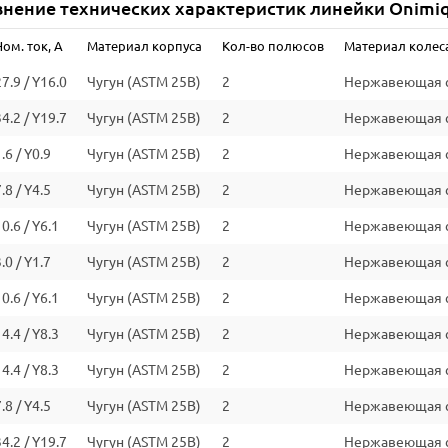
нение технических характеристик линейки Onimi
Количество полюсов
Ном. ток, А
Материал корпуса
Кол-во полюсов
Материал колес
Степень защиты (IEC 34-5)
27.9 / Y16.0
Чугун (ASTM 25B)
2
Нержавеющая ст
Класс изоляции (IEC 85)
34.2 / Y19.7
Чугун (ASTM 25B)
2
Нержавеющая ст
Класс энергоэффективности
.6 / Y0.9
Чугун (ASTM 25B)
2
Нержавеющая ст
*Уточняйте информацию на сайте производителя
.8 / Y4.5
Чугун (ASTM 25B)
2
Нержавеющая ст
0.6 / Y6.1
Чугун (ASTM 25B)
2
Нержавеющая ст
.0 / Y1.7
Чугун (ASTM 25B)
2
Нержавеющая ст
0.6 / Y6.1
Чугун (ASTM 25B)
2
Нержавеющая ст
4.4 / Y8.3
Чугун (ASTM 25B)
2
Нержавеющая ст
4.4 / Y8.3
Чугун (ASTM 25B)
2
Нержавеющая ст
.8 / Y4.5
Чугун (ASTM 25B)
2
Нержавеющая ст
34.2 / Y19.7
Чугун (ASTM 25B)
2
Нержавеющая ст