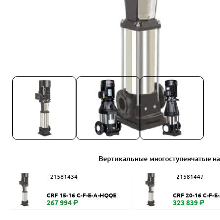
Вертикальные многоступенчатые н
21581434
21581447
CRF 15-16 C-F-E-A-HQQE
CRF 20-16 C-F-
267 994 ₽
323 839 ₽