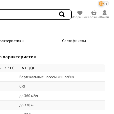
Избранное
Корзина
Войти
рактеристики
Сертификаты
а характеристик
RF 3-31 C-F-E-A-HQQE
Вертикальные насосы «ин-лайн»
CRF
до 360 м³/ч
до 330 м