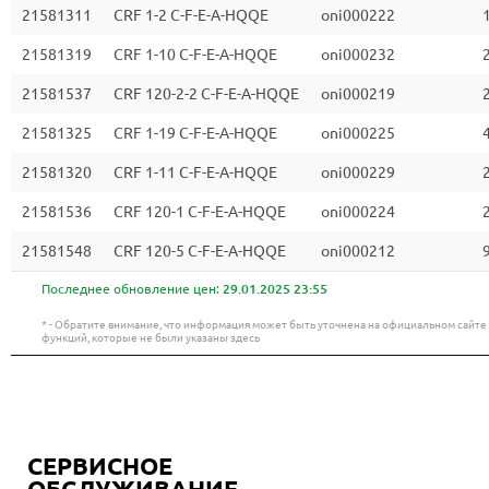
21581311
CRF 1-2 C-F-E-A-HQQE
oni000222
1
21581319
CRF 1-10 C-F-E-A-HQQE
oni000232
2
21581537
CRF 120-2-2 C-F-E-A-HQQE
oni000219
21581325
CRF 1-19 C-F-E-A-HQQE
oni000225
4
21581320
CRF 1-11 C-F-E-A-HQQE
oni000229
2
21581536
CRF 120-1 C-F-E-A-HQQE
oni000224
21581548
CRF 120-5 C-F-E-A-HQQE
oni000212
Последнее обновление цен:
29.01.2025 23:55
* - Обратите внимание, что информация может быть уточнена на официальном сайт
функций, которые не были указаны здесь
СЕРВИСНОЕ
ОБСЛУЖИВАНИЕ