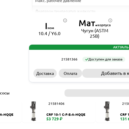
Макс. рабочее давление
Диапазон температур жидкости
Мат.
Вал
I
корпуса
ном
Чугун (ASTM
Макс. температура окр. среды
10.4 / Y6.0
25B)
Материал корпуса
АКТУАЛЬ
Размер всасывающего патрубка
21581366
Доступен для заказа
Размер напорного патрубка
Добавить в 
Доставка
Оплата
Материал рабочего колеса
Стандарт электродвигателя
асосы
Номинальная мощность - Р2
21581406
215
Частота питающей сети
E-A-HQQE
CRF 10-1 C-F-E-A-HQQE
CRF 
Номинальный ток
53 729 ₽
131 
Скорость вращения электродвигателя