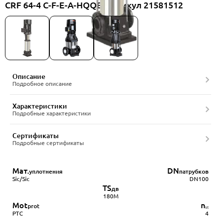
CRF 64-4 C-F-E-A-HQQE, артикул 21581512
Описание
Подробное описание
Характеристики
Подробные характеристики
Сертификаты
Подробные сертификаты
Мат.
DN
уплотнения
патрубков
Sic/Sic
DN100
TS
дв
180M
Mot
n
prot
ₛₜ
PTC
4