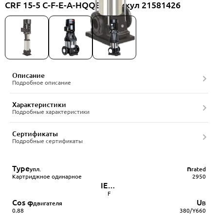
CRF 15-5 C-F-E-A-HQQE, артикул 21581426
Описание
Подробное описание
Характеристики
Подробные характеристики
Сертификаты
Подробные сертификаты
Type
n
упл.
rated
Картриджное одинарное
2950
IEC
85
F
Cos φ
U
двигателя
В
0.88
380/Y660