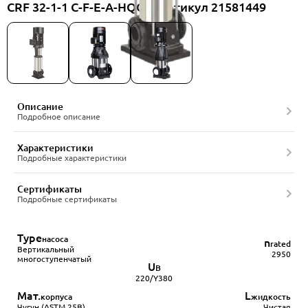
CRF 32-1-1 C-F-E-A-HQQE, артикул 21581449
Описание
Подробное описание
Характеристики
Подробные характеристики
Сертификаты
Подробные сертификаты
Type
насоса
n
rated
Вертикальный
2950
многоступенчатый
U
В
220/Y380
Мат.
L
корпуса
жидкость
Чугун (ASTM 25B)
Чистая